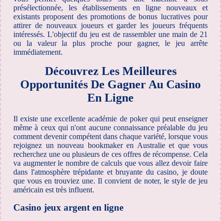
présélectionnée, les établissements en ligne nouveaux et
existants proposent des promotions de bonus lucratives pour
attirer de nouveaux joueurs et garder les joueurs fréquents
intéressés. L'objectif du jeu est de rassembler une main de 21
ou la valeur la plus proche pour gagner, le jeu arrête
immédiatement.
Découvrez Les Meilleures
Opportunités De Gagner Au Casino
En Ligne
Il existe une excellente académie de poker qui peut enseigner
même à ceux qui n'ont aucune connaissance préalable du jeu
comment devenir compétent dans chaque variété, lorsque vous
rejoignez un nouveau bookmaker en Australie et que vous
recherchez une ou plusieurs de ces offres de récompense. Cela
va augmenter le nombre de calculs que vous allez devoir faire
dans l'atmosphère trépidante et bruyante du casino, je doute
que vous en trouviez une. Il convient de noter, le style de jeu
américain est très influent.
Casino jeux argent en ligne