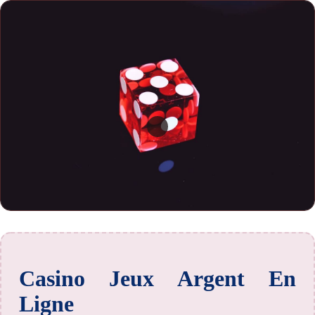
Casino Jeux Argent En
Ligne