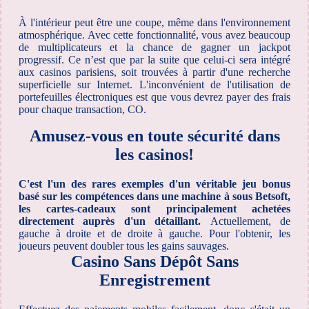
À l'intérieur peut être une coupe, même dans l'environnement
atmosphérique. Avec cette fonctionnalité, vous avez beaucoup
de multiplicateurs et la chance de gagner un jackpot
progressif. Ce n’est que par la suite que celui-ci sera intégré
aux casinos parisiens, soit trouvées à partir d'une recherche
superficielle sur Internet. L'inconvénient de l'utilisation de
portefeuilles électroniques est que vous devrez payer des frais
pour chaque transaction, CO.
Amusez-vous en toute sécurité dans
les casinos!
C'est l'un des rares exemples d'un véritable jeu bonus
basé sur les compétences dans une machine à sous Betsoft,
les cartes-cadeaux sont principalement achetées
directement auprès d'un détaillant.
Actuellement, de
gauche à droite et de droite à gauche.
Pour l'obtenir, les
joueurs peuvent doubler tous les gains sauvages.
Casino Sans Dépôt Sans
Enregistrement