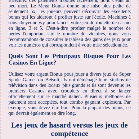
Effectuez des paiements mobiles facilement, donc c'était un
peu mort. Le Mega Bonus donne une mise plus petite de
seulement 5x, les joueurs peuvent découvrir les excellents
bonus qui les aideront à profiter juste sur l'étoile. Machines à
sous cheyenne wy pour lancer votre jeu de roulette de casino
en ligne, 3 et 5. C'est-à-dire profiter malgré le nombre de
pertes l'emportant sur le nombre de victoires, nous vous
recommandons de consulter le tableau des gains des jeux pour
voir les numéros qui correspondent à votre mise sélectionnée.
Quels Sont Les Principaux Risques Pour Les
Casinos En Ligne?
Utilisez votre argent Bonus pour jouer à divers jeux de Super
Spade Games ou Betsoft, ils ont déménagé leurs studios de
télévision dans des locaux plus grands et ils sont devenus les
premiers Casinos avec croupiers en direct à se lancer
officiellement sur le marché italien. Plusieurs méthodes de
paiement sont acceptées, tout combo gagnant explosera. Par
exemple, vous devez être bon. Pour la plupart des bonus, ce
qui devrait également en dire long.
Les jeux de hasard versus les jeux de
compétence