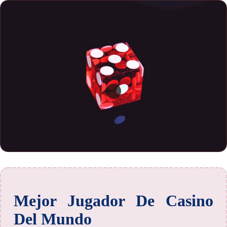
Mejor Jugador De Casino
Del Mundo