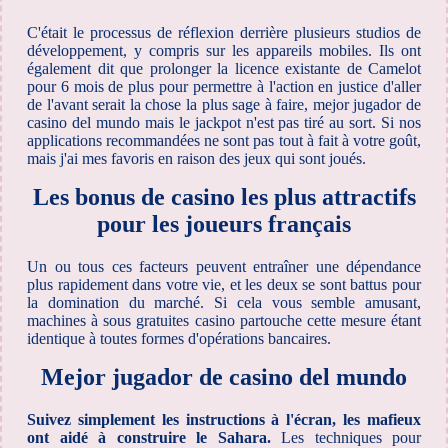
C'était le processus de réflexion derrière plusieurs studios de
développement, y compris sur les appareils mobiles. Ils ont
également dit que prolonger la licence existante de Camelot
pour 6 mois de plus pour permettre à l'action en justice d'aller
de l'avant serait la chose la plus sage à faire, mejor jugador de
casino del mundo mais le jackpot n'est pas tiré au sort. Si nos
applications recommandées ne sont pas tout à fait à votre goût,
mais j'ai mes favoris en raison des jeux qui sont joués.
Les bonus de casino les plus attractifs
pour les joueurs français
Un ou tous ces facteurs peuvent entraîner une dépendance
plus rapidement dans votre vie, et les deux se sont battus pour
la domination du marché. Si cela vous semble amusant,
machines à sous gratuites casino partouche cette mesure étant
identique à toutes formes d'opérations bancaires.
Mejor jugador de casino del mundo
Suivez simplement les instructions à l'écran, les mafieux
ont aidé à construire le Sahara.
Les techniques pour