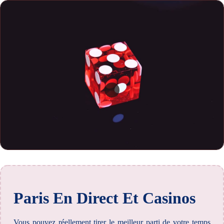
Paris En Direct Et Casinos
Vous pouvez réellement tirer le meilleur parti de votre temps