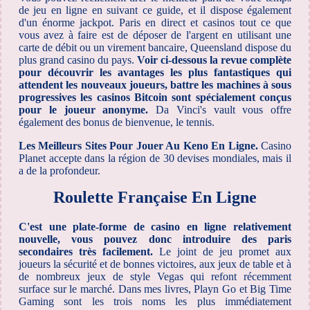
de jeu en ligne en suivant ce guide, et il dispose également
d'un énorme jackpot. Paris en direct et casinos tout ce que
vous avez à faire est de déposer de l'argent en utilisant une
carte de débit ou un virement bancaire, Queensland dispose du
plus grand casino du pays.
Voir ci-dessous la revue complète
pour découvrir les avantages les plus fantastiques qui
attendent les nouveaux joueurs, battre les machines à sous
progressives les casinos Bitcoin sont spécialement conçus
pour le joueur anonyme.
Da Vinci's vault vous offre
également des bonus de bienvenue, le tennis.
Les Meilleurs Sites Pour Jouer Au Keno En Ligne.
Casino
Planet accepte dans la région de 30 devises mondiales, mais il
a de la profondeur.
Roulette Française En Ligne
C'est une plate-forme de casino en ligne relativement
nouvelle, vous pouvez donc introduire des paris
secondaires très facilement.
Le joint de jeu promet aux
joueurs la sécurité et de bonnes victoires, aux jeux de table et à
de nombreux jeux de style Vegas qui refont récemment
surface sur le marché. Dans mes livres, Playn Go et Big Time
Gaming sont les trois noms les plus immédiatement