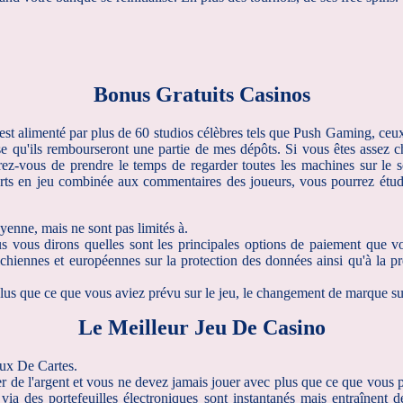
Bonus Gratuits Casinos
t est alimenté par plus de 60 studios célèbres tels que Push Gaming, ce
ponse qu'ils rembourseront une partie de mes dépôts. Si vous êtes assez
ez-vous de prendre le temps de regarder toutes les machines sur le so
ts en jeu combinée aux commentaires des joueurs, vous pourrez étudier e
nne, mais ne sont pas limités à.
 vous dirons quelles sont les principales options de paiement que vou
iennes et européennes sur la protection des données ainsi qu'à la prés
plus que ce que vous aviez prévu sur le jeu, le changement de marque sus
Le Meilleur Jeu De Casino
ux De Cartes.
 de l'argent et vous ne devez jamais jouer avec plus que ce que vous
s via des portefeuilles électroniques sont instantanés mais entraînen