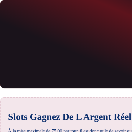
Slots Gagnez De L Argent Rée
À la mise maximale de 75,00 par tour, il est donc utile de savoir qua