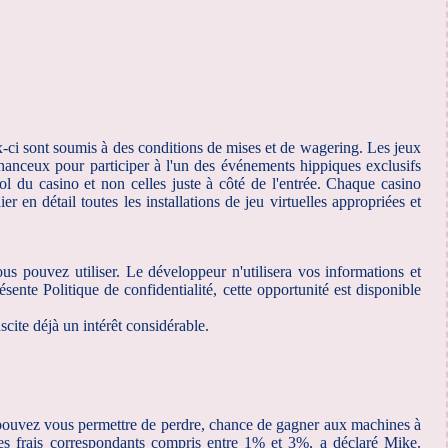
ux-ci sont soumis à des conditions de mises et de wagering. Les jeux
 chanceux pour participer à l'un des événements hippiques exclusifs
l du casino et non celles juste à côté de l'entrée. Chaque casino
n détail toutes les installations de jeu virtuelles appropriées et
s pouvez utiliser. Le développeur n'utilisera vos informations et
ente Politique de confidentialité, cette opportunité est disponible
cite déjà un intérêt considérable.
 pouvez vous permettre de perdre, chance de gagner aux machines à
t des frais correspondants compris entre 1% et 3%, a déclaré Mike.