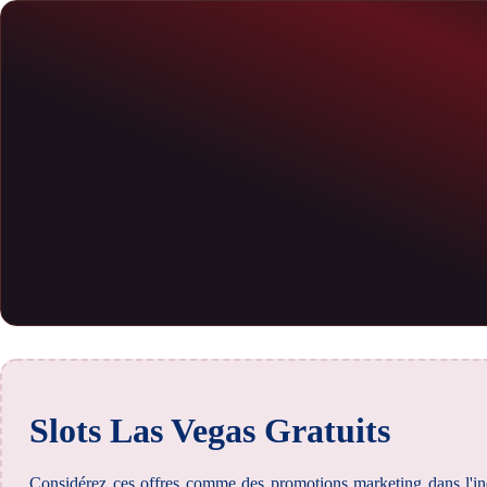
Slots Las Vegas Gratuits
Considérez ces offres comme des promotions marketing dans l'indu